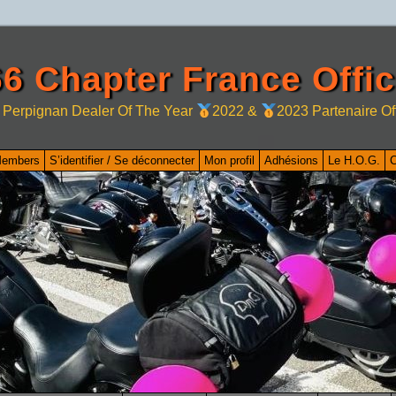
6 Chapter France Offic
 Perpignan Dealer Of The Year
2022 &
2023 Partenaire Of
Members
S’identifier / Se déconnecter
Mon profil
Adhésions
Le H.O.G.
C