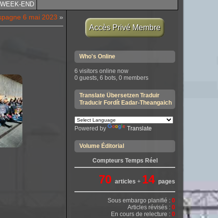
WEEK-END
spagne 6 mai 2023
»
Accès Privé Membre
Who's Online
6 visitors online now
0 guests,
6 bots,
0 members
Translate Übersetzen Traduir
Traducir Fordít Eadar-Theangaich
Powered by
Translate
Volume Éditorial
Compteurs Temps Réel
70
14
articles
+
pages
Sous embargo planifié :
0
Articles révisés :
0
En cours de relecture :
0