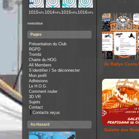
meteoblue
Pages
Présentation du Club
RGPD
Trombi
Charte du HOG
2e Rallye Costa
All Members
S’identifier / Se déconnecter
Mon profil
Adhésions
Le H.O.G.
Comment rouler
3D VR
Sujets
Contact
Contacts reçus
Au Hasard
Galette des Roi