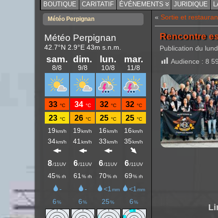
BOUTIQUE
CARITATIF
ÉVÉNEMENTS
JURIDIQUE
L
«
Sortie et restaura
Météo Perpignan
Rencontre e
Publication du lund
Audience :
8 5
Lire Aussi 