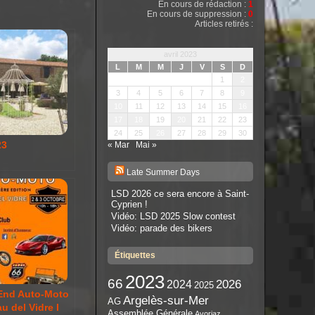
En cours de rédaction :
1
En cours de suppression :
0
Articles retirés :
avril 2023
L
M
M
J
V
S
D
1
2
3
4
5
6
7
8
9
10
11
12
13
14
15
16
17
18
19
20
21
22
23
24
25
26
27
28
29
30
23
« Mar
Mai »
Late Summer Days
LSD 2026 ce sera encore à Saint-
Cyprien !
Vidéo: LSD 2025 Slow contest
Vidéo: parade des bikers
Étiquettes
2023
66
2026
2024
2025
End Auto-Moto
Argelès-sur-Mer
AG
u del Vidre I
Assemblée Générale
Avoriaz