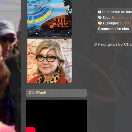
Publication du lund
Tags:
Barcelone
,
b
Rubrique:
Costa 
Commentaire clos
© Perpignan 66 Chap
Clin D’oeil