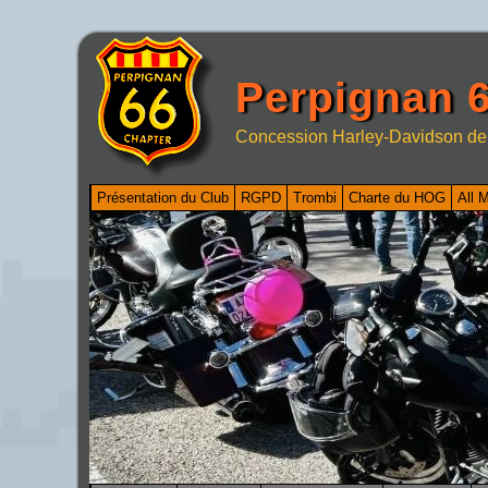
Perpignan 6
Concession Harley-Davidson de
Présentation du Club
RGPD
Trombi
Charte du HOG
All 