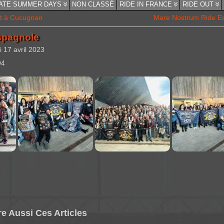
ATE SUMMER DAYS
NON CLASSÉ
RIDE IN FRANCE
RIDE OUT
nt à Cucugnan
Mare Nostrum Ride E
spagnole
i 17 avril 2023
94
Ces Articles