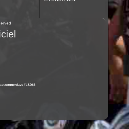
served
ciel
latesummerdays #LSD66