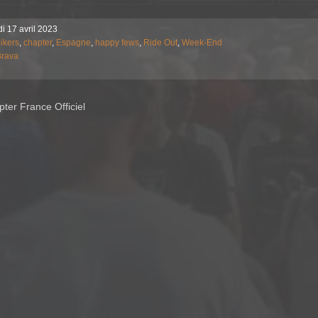
i 17 avril 2023
ikers
,
chapter
,
Espagne
,
happy fews
,
Ride Out
,
Week-End
Brava
ter France Officiel