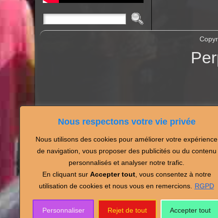
Copyr
Per
Nous respectons votre vie privée
Nous utilisons des cookies pour améliorer votre expérience
Partagez vos photos de
de navigation, vous proposer des publicités ou du contenu
personnalisés et analyser notre trafic.
En cliquant sur
Accepter tout
, vous consentez à notre
utilisation de cookies et nous vous en remercions.
RGPD
Personnaliser
Rejet de tout
Accepter tout