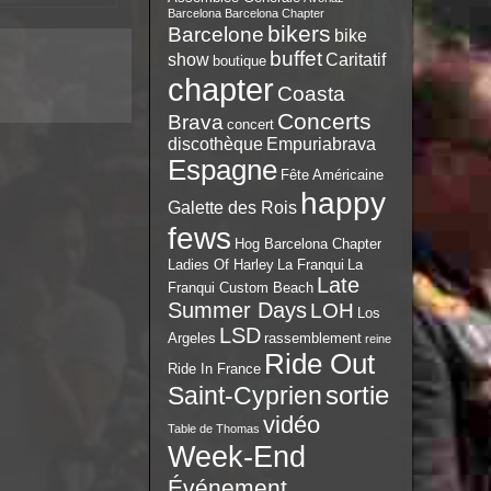
Barcelona
Barcelona Chapter
bikers
Barcelone
bike
buffet
show
Caritatif
boutique
chapter
Coasta
Concerts
Brava
concert
discothèque
Empuriabrava
Espagne
Fête Américaine
happy
Galette des Rois
fews
Hog Barcelona Chapter
Ladies Of Harley
La Franqui
La
Late
Franqui Custom Beach
Summer Days
LOH
Los
LSD
Argeles
rassemblement
reine
Ride Out
Ride In France
sortie
Saint-Cyprien
vidéo
Table de Thomas
Week-End
Événement