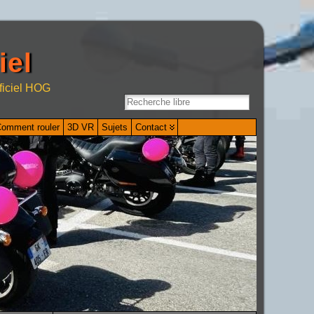
iel
ficiel HOG
omment rouler
3D VR
Sujets
Contact