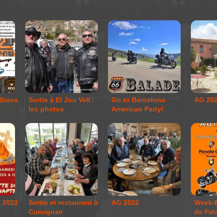
 Brava
Sortie à El Jou Vell :
Go to Barcelona
AG 20
les photos
American Party!
s 2023
Sortie et restaurant à
AG 2022
Week-
Cucugnan
de Pala