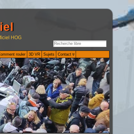
iel
ficiel HOG
omment rouler
3D VR
Sujets
Contact