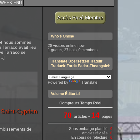
WEEK-END
Accès Privé Membre
Who's Online
, et nous sommes
28 visitors online now
 Tarraco avait lieu
1 guests,
27 bots,
0 members
ye Tarraco se
[…]
Translate Übersetzen Traduir
Traducir Fordít Eadar-Theangaich
Powered by
Translate
Volume Éditorial
Compteurs Temps Réel
Saint-Cyprien
70
14
articles
+
pages
rombissements de
Sous embargo planifié :
0
Articles révisés :
0
En cours de relecture :
0