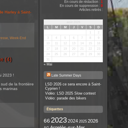
En cours de rédaction :
1
En cours de suppression :
0
Articles retirés :
e Harley à Saint-
août 2026
L
M
M
J
V
S
D
1
2
resse,
Week-End
3
4
5
6
7
8
9
10
11
12
13
14
15
16
17
18
19
20
21
22
23
24
25
26
27
28
29
30
e (4)
31
« Mai
i 2023 !
Late Summer Days
sud de la frontière
LSD 2026 ce sera encore à Saint-
es marinas
Cyprien !
Vidéo: LSD 2025 Slow contest
Vidéo: parade des bikers
Étiquettes
2023
66
2026
2024
2025
Argelès-sur-Mer
AG