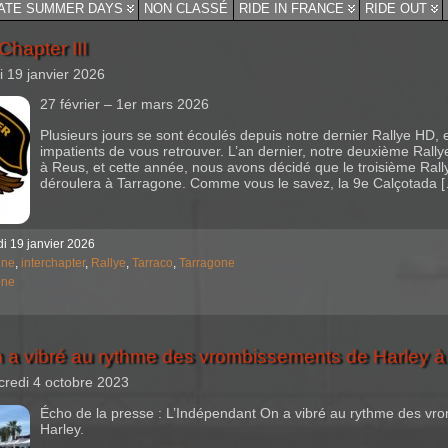
ATE SUMMER DAYS
NON CLASSÉ
RIDE IN FRANCE
RIDE OUT
Chapter III
i 19 janvier 2026
27 février – 1er mars 2026
Plusieurs jours se sont écoulés depuis notre dernier Rallye HD
impatients de vous retrouver. L’an dernier, notre deuxième Rallye
à Reus, et cette année, nous avons décidé que le troisième Rall
déroulera à Tarragone. Comme vous le savez, la 9e Calçotada 
di 19 janvier 2026
gne
,
interchapter
,
Rallye
,
Tarraco
,
Tarragone
one
a vibré au rythme des vrombissements de Harley à 
credi 4 octobre 2023
Écho de la presse : L’Indépendant On a vibré au rythme des v
Harley.