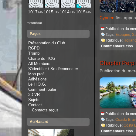
Cyprien
first appe
meteoblue
Publication du mer
Pages
Tags:
Espagne
,
Sa
Rubrique:
Hollan
Présentation du Club
Commentaire clos
RGPD
Trombi
Charte du HOG
Chapter Perp
All Members
S’identifier / Se déconnecter
Publication du mer
Mon profil
Adhésions
Le H.O.G.
Comment rouler
3D VR
Sujets
Contact
Contacts reçus
Publication du me
Tags:
Coasta Brav
Au Hasard
Rubrique:
Costa 
Commentaire clos