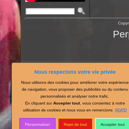
Copyr
Per
Nous respectons votre vie privée
Nous utilisons des cookies pour améliorer votre expérience
Partagez vos photos de
de navigation, vous proposer des publicités ou du contenu
personnalisés et analyser notre trafic.
En cliquant sur
Accepter tout
, vous consentez à notre
utilisation de cookies et nous vous en remercions.
RGPD
Personnaliser
Rejet de tout
Accepter tout