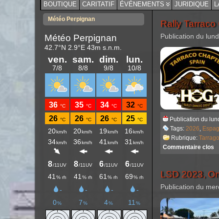
BOUTIQUE
CARITATIF
ÉVÉNEMENTS
JURIDIQUE
L
Météo Perpignan
Rally Tarraco 
Publication du lund
Publication du lun
Tags:
2026
,
Espa
Rubrique:
Tarrag
Commentaire clos
LSD 2023, On 
Publication du mer