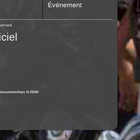
Événement
served
ciel
latesummerdays #LSD66