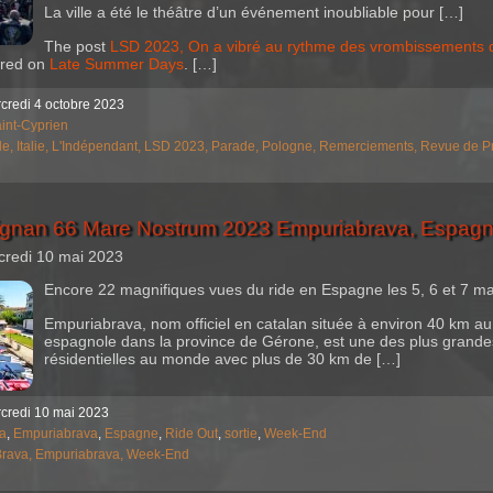
La ville a été le théâtre d’un événement inoubliable pour […]
The post
LSD 2023, On a vibré au rythme des vrombissements d
ared on
Late Summer Days
. […]
credi 4 octobre 2023
int-Cyprien
de,
Italie,
L'Indépendant,
LSD 2023,
Parade,
Pologne,
Remerciements,
Revue de P
ignan 66 Mare Nostrum 2023 Empuriabrava, Espagn
credi 10 mai 2023
Encore 22 magnifiques vues du ride en Espagne les 5, 6 et 7 ma
Empuriabrava, nom officiel en catalan située à environ 40 km au 
espagnole dans la province de Gérone, est une des plus grand
résidentielles au monde avec plus de 30 km de […]
rcredi 10 mai 2023
a
,
Empuriabrava
,
Espagne
,
Ride Out
,
sortie
,
Week-End
Brava,
Empuriabrava,
Week-End