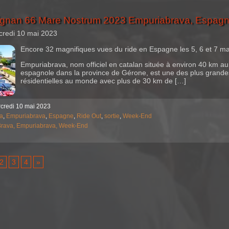
ignan 66 Mare Nostrum 2023 Empuriabrava, Espagn
credi 10 mai 2023
Encore 32 magnifiques vues du ride en Espagne les 5, 6 et 7 ma
Empuriabrava, nom officiel en catalan située à environ 40 km au 
espagnole dans la province de Gérone, est une des plus grand
résidentielles au monde avec plus de 30 km de […]
rcredi 10 mai 2023
a
,
Empuriabrava
,
Espagne
,
Ride Out
,
sortie
,
Week-End
Brava,
Empuriabrava,
Week-End
2
3
4
»