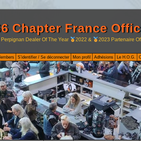
6 Chapter France Offic
 Perpignan Dealer Of The Year
2022 &
2023 Partenaire Of
Members
S’identifier / Se déconnecter
Mon profil
Adhésions
Le H.O.G.
C