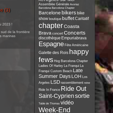
Assemblée Générale
Avoriaz
Barcelona
Barcelona Chapter
e (3)
bikers
Barcelone
bike
buffet
show
Caritatif
boutique
chapter
i 2023 !
Coasta
Concerts
sud de la frontière
Brava
concert
es marinas
discothèque
Empuriabrava
Espagne
Fête Américaine
happy
Galette des Rois
fews
Hog Barcelona Chapter
Ladies Of Harley
La Franqui
La
Late
Franqui Custom Beach
Summer Days
LOH
Los
LSD
Argeles
rassemblement
reine
Ride Out
Ride In France
sortie
Saint-Cyprien
vidéo
Table de Thomas
Week-End