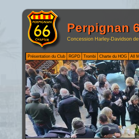
Perpignan 6
Concession Harley-Davidson de
Présentation du Club
RGPD
Trombi
Charte du HOG
All 