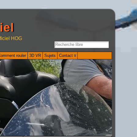
iel
ficiel HOG
omment rouler
3D VR
Sujets
Contact