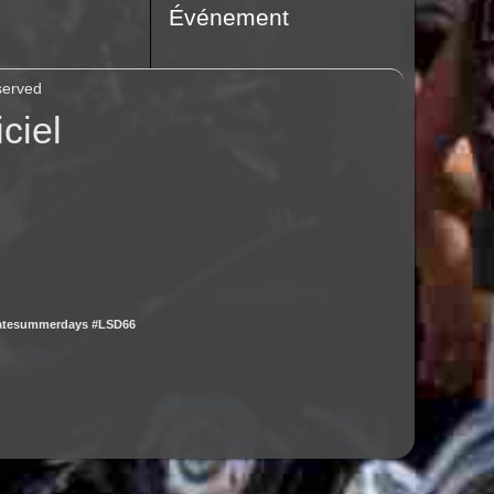
Événement
served
ciel
latesummerdays #LSD66