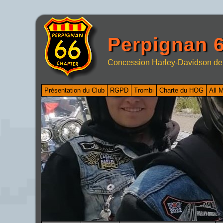
Perpignan 6
Concession Harley-Davidson de
Présentation du Club
RGPD
Trombi
Charte du HOG
All 