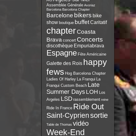
Assemblée Générale
Avoriaz
Barcelona
Barcelona Chapter
bikers
Barcelone
bike
buffet
show
Caritatif
boutique
chapter
Coasta
Concerts
Brava
concert
discothèque
Empuriabrava
Espagne
Fête Américaine
happy
Galette des Rois
fews
Hog Barcelona Chapter
Ladies Of Harley
La Franqui
La
Late
Franqui Custom Beach
Summer Days
LOH
Los
LSD
Argeles
rassemblement
reine
Ride Out
Ride In France
sortie
Saint-Cyprien
vidéo
Table de Thomas
Week-End