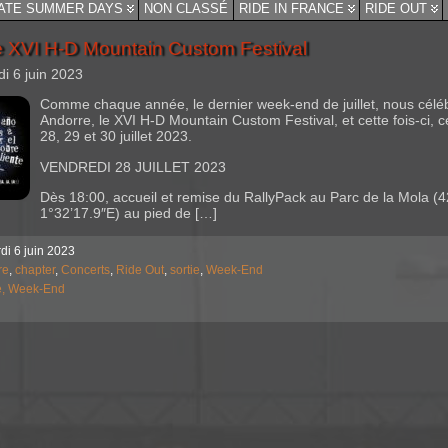
ATE SUMMER DAYS
NON CLASSÉ
RIDE IN FRANCE
RIDE OUT
e XVI H-D Mountain Custom Festival
di 6 juin 2023
Comme chaque année, le dernier week-end de juillet, nous célé
Andorre, le XVI H-D Mountain Custom Festival, et cette fois-ci, ce
28, 29 et 30 juillet 2023.
VENDREDI 28 JUILLET 2023
Dès 18:00, accueil et remise du RallyPack au Parc de la Mola (
1°32’17.9″E) au pied de […]
di 6 juin 2023
re
,
chapter
,
Concerts
,
Ride Out
,
sortie
,
Week-End
e,
Week-End