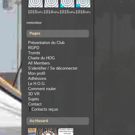
meteoblue
Pages
Présentation du Club
RGPD
Trombi
Charte du HOG
All Members
S’identifier / Se déconnecter
Mon profil
Adhésions
Le H.O.G.
Comment rouler
3D VR
Sujets
Contact
Contacts reçus
Au Hasard