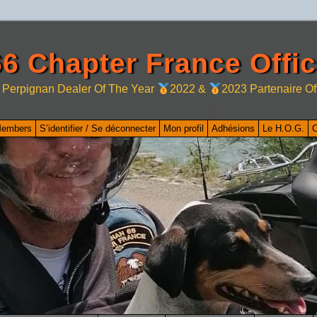
6 Chapter France Offic
 Perpignan Dealer Of The Year
2022 &
2023 Partenaire Of
Members
S’identifier / Se déconnecter
Mon profil
Adhésions
Le H.O.G.
C