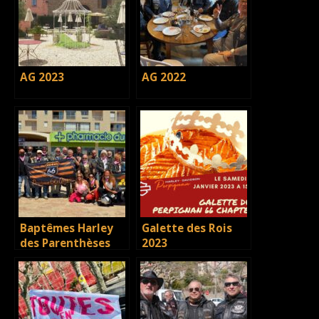
AG 2023
AG 2022
Baptêmes Harley
Galette des Rois
des Parenthèses
2023