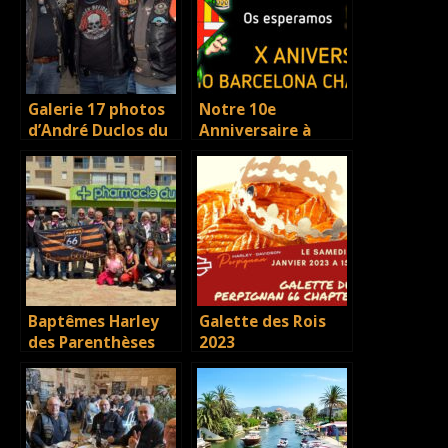
Galerie 17 photos
Notre 10e
d’André Duclos du
Anniversaire à
24 septembre 2022
Lloret de Mar,
Espagne
Baptêmes Harley
Galette des Rois
des Parenthèses
2023