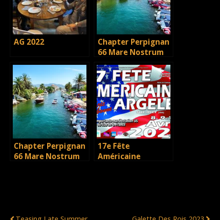
AG 2022
Chapter Perpignan
66 Mare Nostrum
2023
Empuriabrava,
Espagne (2)
Chapter Perpignan
17e Fête
66 Mare Nostrum
Américaine
2023
Argelès-sur-Mer,
Empuriabrava,
66
Espagne (1)
Publication Précédente
Publication Suivante
Teasing Late Summer
Galette Des Rois 2023