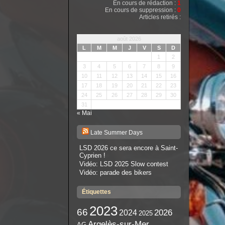
En cours de rédaction :
1
En cours de suppression :
0
Articles retirés :
août 2026
L
M
M
J
V
S
D
1
2
3
4
5
6
7
8
9
10
11
12
13
14
15
16
17
18
19
20
21
22
23
24
25
26
27
28
29
30
31
« Mai
Late Summer Days
LSD 2026 ce sera encore à Saint-
Cyprien !
Vidéo: LSD 2025 Slow contest
Vidéo: parade des bikers
Étiquettes
2023
66
2026
2024
2025
Argelès-sur-Mer
AG