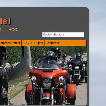
iel
ficiel HOG
omment rouler
3D VR
Sujets
Contact