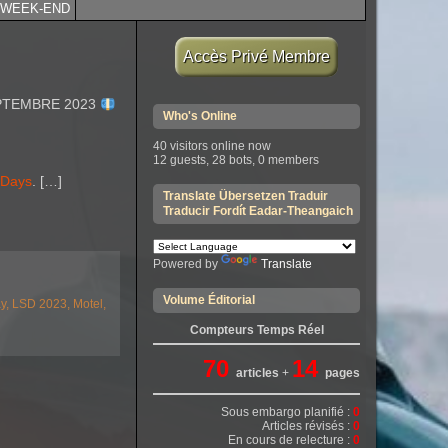
WEEK-END
Accès Privé Membre
EPTEMBRE 2023
Who's Online
40 visitors online now
12 guests,
28 bots,
0 members
 Days
. […]
Translate Übersetzen Traduir
Traducir Fordít Eadar-Theangaich
Powered by
Translate
Volume Éditorial
ay,
LSD 2023,
Motel,
Compteurs Temps Réel
70
14
articles
+
pages
Sous embargo planifié :
0
Articles révisés :
0
En cours de relecture :
0