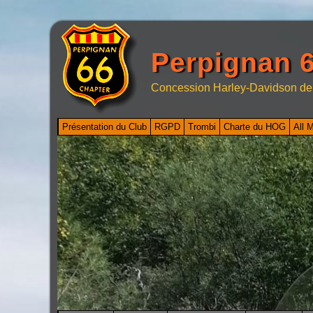
Perpignan 6
Concession Harley-Davidson de
Présentation du Club
RGPD
Trombi
Charte du HOG
All 