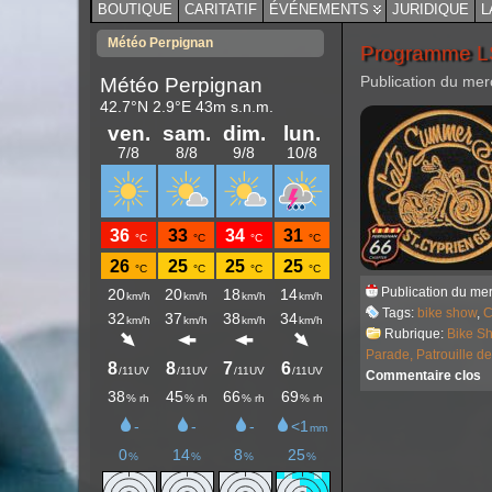
BOUTIQUE
CARITATIF
ÉVÉNEMENTS
JURIDIQUE
L
Météo Perpignan
Programme L
Publication du mer
Publication du mer
Tags:
bike show
,
C
Rubrique:
Bike S
Parade,
Patrouille d
Commentaire clos