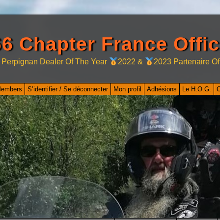
6 Chapter France Offic
 Perpignan Dealer Of The Year
2022 &
2023 Partenaire Of
Members
S’identifier / Se déconnecter
Mon profil
Adhésions
Le H.O.G.
C