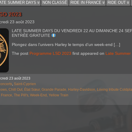
ATE SUMMER DAYS
NON CLASSÉ
RIDE IN FRANCE
RIDE OUT
SD 2023
credi 23 août 2023
LATE SUMMER DAYS DU VENDREDI 22 AU DIMANCHE 24 S
ENTRÉE GRATUITE
Plongez dans l’univers Harley le temps d’un week-end […]
The post
Programme LSD 2023
first appeared on
Late Summer
credi 23 août 2023
oncerts
,
Saint-Cyprien
hows,
Chill Out,
État Sœur,
Grande Parade,
Harley-Davidson,
Loving tribute Coldpl
e France,
The Pill's,
Week-End,
Yellow Train