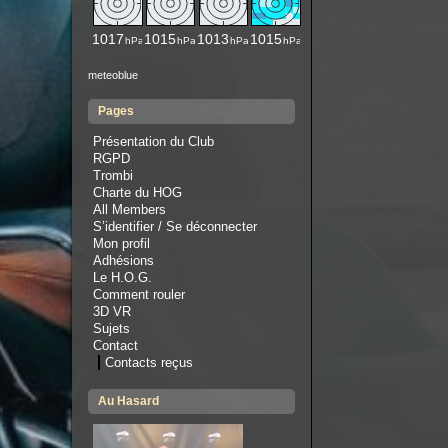
meteoblue
Pages
Présentation du Club
RGPD
Trombi
Charte du HOG
All Members
S’identifier / Se déconnecter
Mon profil
Adhésions
Le H.O.G.
Comment rouler
3D VR
Sujets
Contact
Contacts reçus
Au Hasard