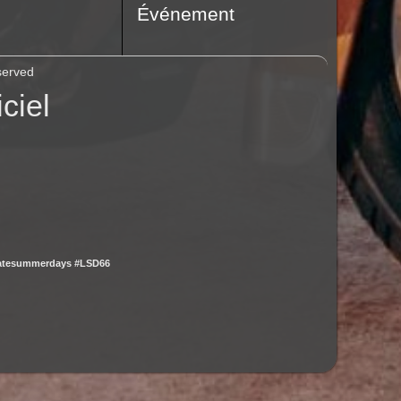
Événement
served
ciel
latesummerdays #LSD66