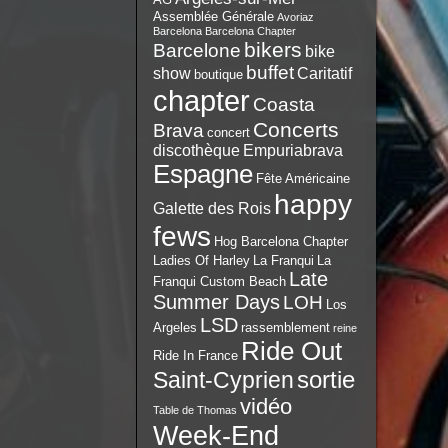
Assemblée Générale
Avoriaz
Barcelona
Barcelona Chapter
bikers
Barcelone
bike
buffet
show
Caritatif
boutique
chapter
Coasta
Concerts
Brava
concert
discothèque
Empuriabrava
Espagne
Fête Américaine
happy
Galette des Rois
fews
Hog Barcelona Chapter
Ladies Of Harley
La Franqui
La
Late
Franqui Custom Beach
Summer Days
LOH
Los
LSD
Argeles
rassemblement
reine
Ride Out
Ride In France
sortie
Saint-Cyprien
vidéo
Table de Thomas
Week-End