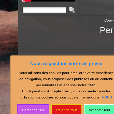
Copyr
Per
Nous respectons votre vie privée
Nous utilisons des cookies pour améliorer votre expérience
Partagez vos photos de
de navigation, vous proposer des publicités ou du contenu
personnalisés et analyser notre trafic.
En cliquant sur
Accepter tout
, vous consentez à notre
utilisation de cookies et nous vous en remercions.
RGPD
Personnaliser
Rejet de tout
Accepter tout