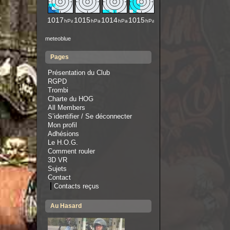
meteoblue
Pages
Présentation du Club
RGPD
Trombi
Charte du HOG
All Members
S’identifier / Se déconnecter
Mon profil
Adhésions
Le H.O.G.
Comment rouler
3D VR
Sujets
Contact
Contacts reçus
Au Hasard