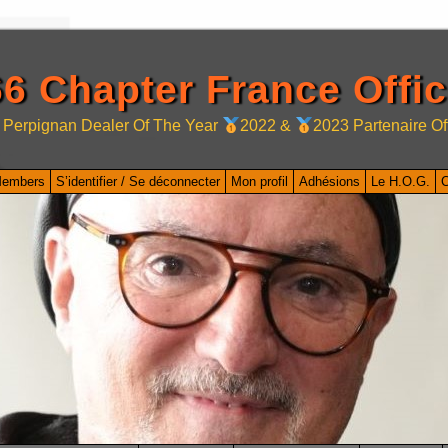
6 Chapter France Offic
 Perpignan Dealer Of The Year
2022 &
2023 Partenaire Of
Members
S’identifier / Se déconnecter
Mon profil
Adhésions
Le H.O.G.
C