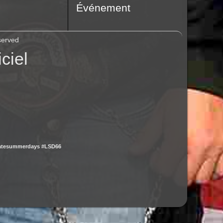
Événement
served
ciel
latesummerdays #LSD66