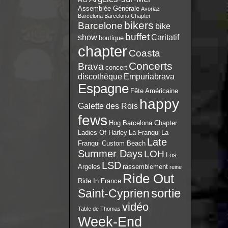
Assemblée Générale
Avoriaz
Barcelona
Barcelona Chapter
bikers
Barcelone
bike
buffet
show
Caritatif
boutique
chapter
Coasta
Concerts
Brava
concert
discothèque
Empuriabrava
Espagne
Fête Américaine
happy
Galette des Rois
fews
Hog Barcelona Chapter
Ladies Of Harley
La Franqui
La
Late
Franqui Custom Beach
Summer Days
LOH
Los
LSD
Argeles
rassemblement
reine
Ride Out
Ride In France
sortie
Saint-Cyprien
vidéo
Table de Thomas
Week-End