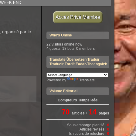
WEEK-END
Accès Privé Membre
organisé par le
Who's Online
22 visitors online now
4 guests,
18 bots,
0 members
Translate Übersetzen Traduir
Traducir Fordít Eadar-Theangaich
Powered by
Translate
Volume Éditorial
Compteurs Temps Réel
70
14
articles
+
pages
Sous embargo planifié :
0
Articles révisés :
0
En cours de relecture :
0