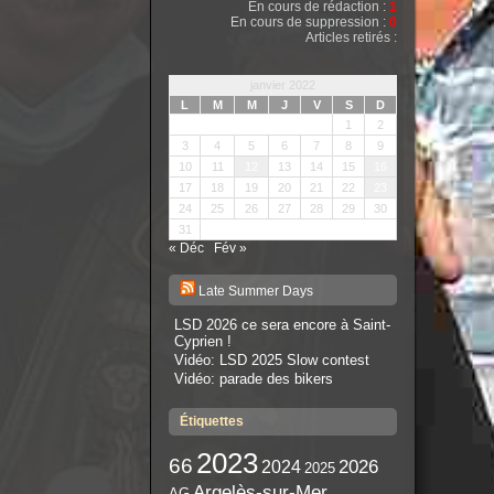
En cours de rédaction :
1
En cours de suppression :
0
Articles retirés :
janvier 2022
L
M
M
J
V
S
D
1
2
3
4
5
6
7
8
9
10
11
12
13
14
15
16
17
18
19
20
21
22
23
24
25
26
27
28
29
30
31
« Déc
Fév »
Late Summer Days
LSD 2026 ce sera encore à Saint-
Cyprien !
Vidéo: LSD 2025 Slow contest
Vidéo: parade des bikers
Étiquettes
2023
66
2026
2024
2025
Argelès-sur-Mer
AG