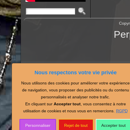
Copyr
Per
Nous respectons votre vie privée
Nous utilisons des cookies pour améliorer votre expérience
Partagez vos photos de
de navigation, vous proposer des publicités ou du contenu
personnalisés et analyser notre trafic.
En cliquant sur
Accepter tout
, vous consentez à notre
utilisation de cookies et nous vous en remercions.
RGPD
Personnaliser
Rejet de tout
Accepter tout