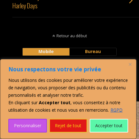
Harley Days
Retour au début
Mobile
Bureau
29 visitors online now
Nous respectons votre vie privée
2 guests, 27 bots, 0 members
All time: 483 at 24-05-2026 07:23 pm
Nous utilisons des cookies pour améliorer votre expérience
Max visitors today: 48 at 01:29 am
de navigation, vous proposer des publicités ou du contenu
This month: 92 at 07-08-2026 05:48 am
This year: 483 at 24-05-2026 07:23 pm
personnalisés et analyser notre trafic.
En cliquant sur
Accepter tout
, vous consentez à notre
utilisation de cookies et nous vous en remercions.
RGPD
Personnaliser
Rejet de tout
Accepter tout