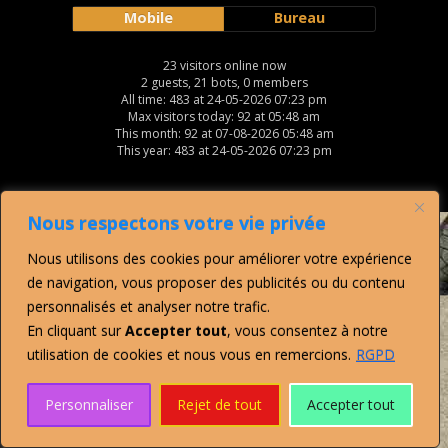
Mobile
Bureau
23 visitors online now
2 guests, 21 bots, 0 members
All time: 483 at 24-05-2026 07:23 pm
Max visitors today: 92 at 05:48 am
This month: 92 at 07-08-2026 05:48 am
This year: 483 at 24-05-2026 07:23 pm
Nous respectons votre vie privée
Nous utilisons des cookies pour améliorer votre expérience
de navigation, vous proposer des publicités ou du contenu
personnalisés et analyser notre trafic.
En cliquant sur
Accepter tout
, vous consentez à notre
utilisation de cookies et nous vous en remercions.
RGPD
Personnaliser
Rejet de tout
Accepter tout