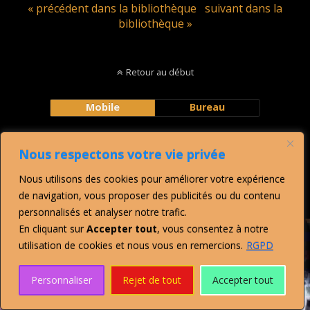
« précédent dans la bibliothèque
suivant dans la
bibliothèque »
Retour au début
Mobile
Bureau
43 visitors online now
3 guests, 40 bots, 0 members
Nous respectons votre vie privée
All time: 483 at 24-05-2026 07:23 pm
Max visitors today: 50 at 03:36 am
Nous utilisons des cookies pour améliorer votre expérience
This month: 87 at 01-08-2026 05:25 am
de navigation, vous proposer des publicités ou du contenu
This year: 483 at 24-05-2026 07:23 pm
personnalisés et analyser notre trafic.
En cliquant sur
Accepter tout
, vous consentez à notre
utilisation de cookies et nous vous en remercions.
RGPD
Personnaliser
Rejet de tout
Accepter tout