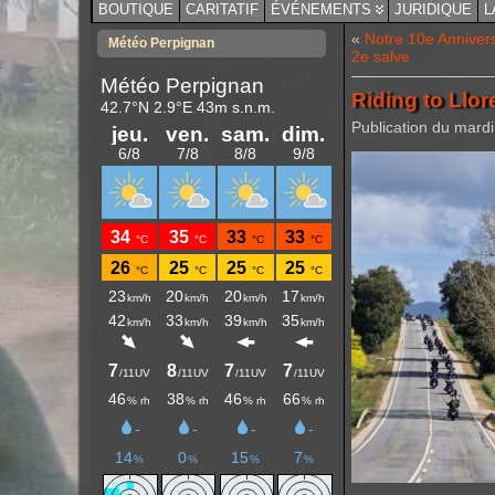
BOUTIQUE
CARITATIF
ÉVÉNEMENTS
JURIDIQUE
L
«
Notre 10e Annivers
Météo Perpignan
2e salve
Riding to Llor
Publication du mardi