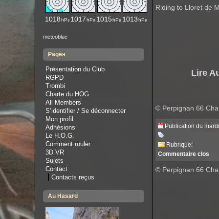
Riding to Lloret de 
meteoblue
Pages
Présentation du Club
RGPD
Trombi
Charte du HOG
All Members
© Perpignan 66 Cha
S’identifier / Se déconnecter
Mon profil
Publication du mardi
Adhésions
Le H.O.G.
Comment rouler
Rubrique:
3D VR
Commentaire clos
Sujets
Contact
© Perpignan 66 Chap
Contacts reçus
Au Hasard