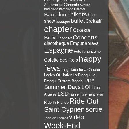
Assemblée Générale
Avoriaz
Barcelona
Barcelona Chapter
bikers
Barcelone
bike
buffet
show
Caritatif
boutique
chapter
Coasta
Concerts
Brava
concert
discothèque
Empuriabrava
Espagne
Fête Américaine
happy
Galette des Rois
fews
Hog Barcelona Chapter
Ladies Of Harley
La Franqui
La
Late
Franqui Custom Beach
Summer Days
LOH
Los
LSD
Argeles
rassemblement
reine
Ride Out
Ride In France
sortie
Saint-Cyprien
vidéo
Table de Thomas
Week-End