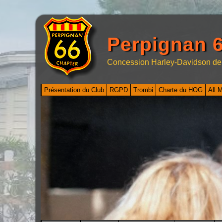
Perpignan 6
Concession Harley-Davidson de
Présentation du Club
RGPD
Trombi
Charte du HOG
All 