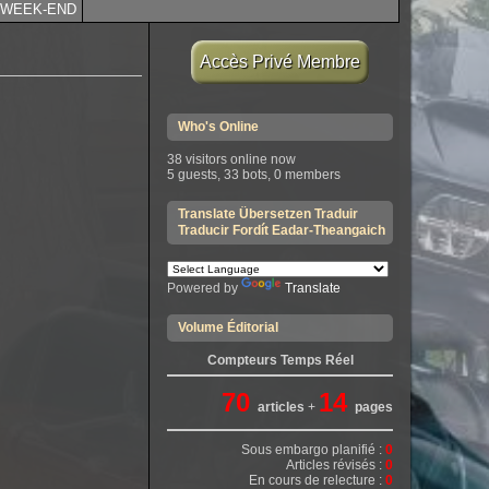
WEEK-END
Accès Privé Membre
Who's Online
38 visitors online now
5 guests,
33 bots,
0 members
Translate Übersetzen Traduir
Traducir Fordít Eadar-Theangaich
Powered by
Translate
Volume Éditorial
Compteurs Temps Réel
70
14
articles
+
pages
Sous embargo planifié :
0
Articles révisés :
0
En cours de relecture :
0