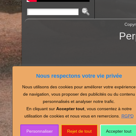
Copyr
Per
Nous respectons votre vie privée
Nous utilisons des cookies pour améliorer votre expérience
Partagez vos photos de
de navigation, vous proposer des publicités ou du contenu
personnalisés et analyser notre trafic.
En cliquant sur
Accepter tout
, vous consentez à notre
utilisation de cookies et nous vous en remercions.
RGPD
Personnaliser
Rejet de tout
Accepter tout