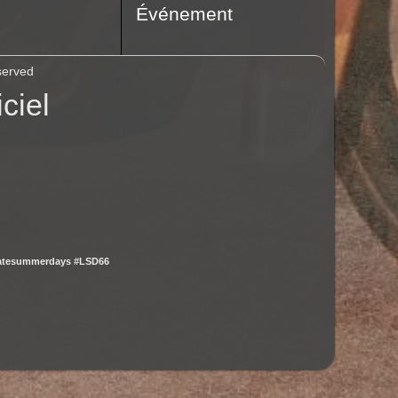
Événement
served
ciel
latesummerdays #LSD66