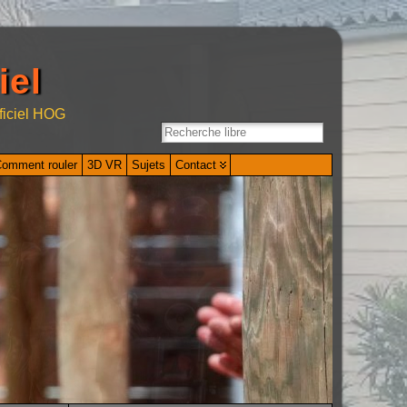
iel
ficiel HOG
omment rouler
3D VR
Sujets
Contact