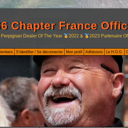
6 Chapter France Offic
 Perpignan Dealer Of The Year
2022 &
2023 Partenaire Of
Members
S’identifier / Se déconnecter
Mon profil
Adhésions
Le H.O.G.
C